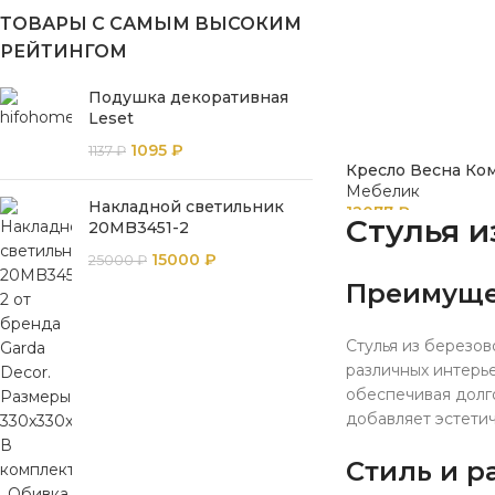
ТОВАРЫ С САМЫМ ВЫСОКИМ
РЕЙТИНГОМ
Подушка декоративная
Leset
1095
₽
1137
₽
Кресло Весна Ко
Мебелик
Накладной светильник
12077
₽
Стулья и
20MB3451-2
15000
₽
25000
₽
Преимуще
Стулья из березов
различных интерье
обеспечивая долго
добавляет эстети
Стиль и р