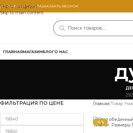
Skip to navigation
ДОСТАВКА И ОПЛАТА
ЗАКАЗАТЬ ЗВОНОК
Skip to main content
ГЛАВНАЯ
МАГАЗИН
БЛОГ
О НАС
д
ДЕ
292
ФИЛЬТРАЦИЯ ПО ЦЕНЕ
Главная
Товар Наз
-8%