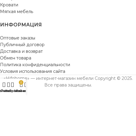
Кровати
Мягкая мебель
ИНФОРМАЦИЯ
Оптовые заказы
Публичный договор
Доставка и возврат
Обмен товара
Политика конфиденциальности
Условия использования сайта
«Hifohome» — интернет-магазин мебели Copyright © 2025.
0
Все права защищены.
агазин
Фильтры
Избранное
Мой аккаунт
Заказ
Предоставленная на сайте информация несёт справочный характер.
Информация на сайте не является публичной офертой, определяемой
положениями Статьи 437 ГК РФ. До оплаты товара удостоверьтесь во всех
для вас важных характеристиках в товаре и условиях его эксплуатации.