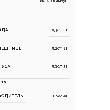
белый жемчуг
АДА
ЛДСП Е1
ОЛЕШНИЦЫ
ЛДСП Е1
ПУСА
ЛДСП Е1
ель
ВОДИТЕЛЬ
Россия