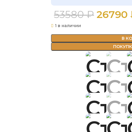
53580
₽
26790
1 в наличии
В К
ПОКУПКА