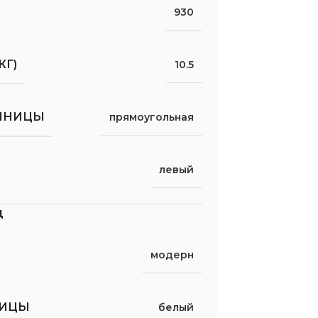
930
КГ)
10.5
ШНИЦЫ
прямоугольная
левый
д
модерн
НИЦЫ
белый