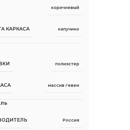
коричневый
А КАРКАСА
капучино
ВКИ
полиэстер
КАСА
массив гевеи
ель
ВОДИТЕЛЬ
Россия