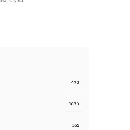
ния
,
Стулья
470
1070
555