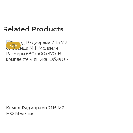
Related Products
-5%
Комод Радиорама 2115.М2
МФ Мелания
14985
₽
15774
₽