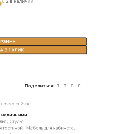
₽
2 в наличии
ОРЗИНУ
 В 1 КЛИК
Поделиться:
 прямо сейчас!
и наличными
лья
,
Стулья
я гостиной
,
Мебель для кабинета
,