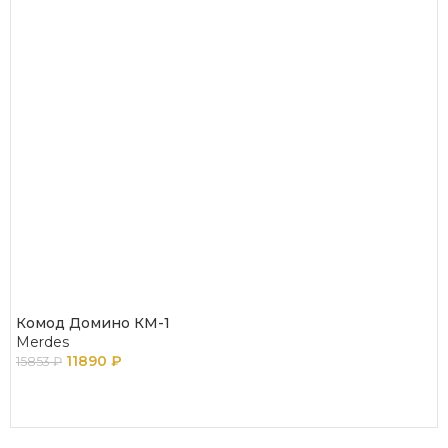
Комод Домино КМ-1
Merdes
11890
₽
15853
₽
В КОРЗИНУ