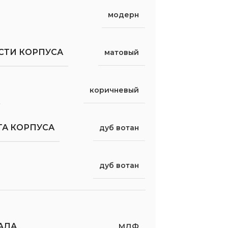
модерн
СТИ КОРПУСА
матовый
коричневый
ТА КОРПУСА
дуб вотан
дуб вотан
АДА
МДФ