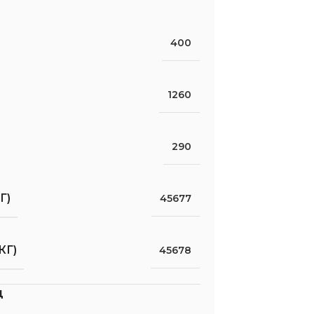
400
1260
290
Г)
45677
КГ)
45678
д