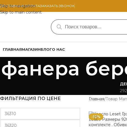
Skip to navigation
ДОСТАВКА И ОПЛАТА
ЗАКАЗАТЬ ЗВОНОК
Skip to main content
ГЛАВНАЯ
МАГАЗИН
БЛОГ
О НАС
фанера бер
ДЕ
292
ФИЛЬТРАЦИЯ ПО ЦЕНЕ
Главная
Товар Мат
-10%