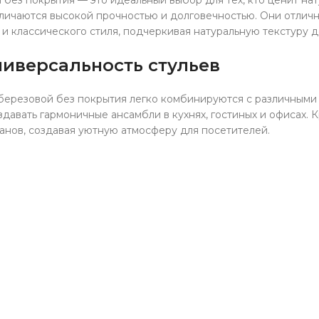
без покрытия — это идеальный выбор для тех, кто ценит нат
тличаются высокой прочностью и долговечностью. Они отличн
 и классического стиля, подчеркивая натуральную текстуру д
ниверсальность стульев
 березовой без покрытия легко комбинируются с различными
здавать гармоничные ансамбли в кухнях, гостиных и офисах. 
анов, создавая уютную атмосферу для посетителей.