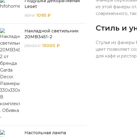
Фанера березовая 
Подушка декоративная
Leset
из этой фанеры о
современного, так
1095
₽
1137
₽
Стиль и у
Накладной светильник
20MB3451-2
Стулья из фанеры
15000
₽
25000
₽
цвет позволяет со
для кафе и рестор
Настольная лампа