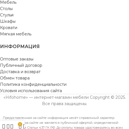
Мебель
Столы
Стулья
Шкафы
Кровати
Мягкая мебель
ИНФОРМАЦИЯ
Оптовые заказы
Публичный договор
Доставка и возврат
Обмен товара
Политика конфиденциальности
Условия использования сайта
«Hifohome» — интернет-магазин мебели Copyright © 2025.
Все права защищены.
Предоставленная на сайте информация несёт справочный характер.
Информация на сайте не является публичной офертой, определяемой
0
положениями Статьи 437 ГК РФ. До оплаты товара удостоверьтесь во всех