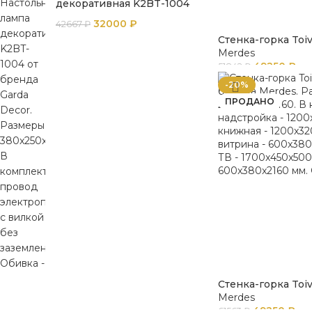
декоративная K2BT-1004
32000
₽
42667
₽
Стенка-горка Toi
Merdes
49250
₽
51842
₽
-20%
ПРОДАНО
Стенка-горка Toi
Merdes
49250
₽
61563
₽