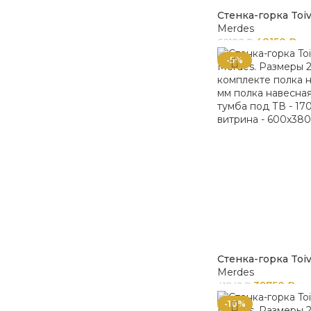
Стенка-горка Toi
Merdes
48150
₽
60188
₽
-5%
Стенка-горка Toiv
Merdes
39750
₽
41842
₽
-10%