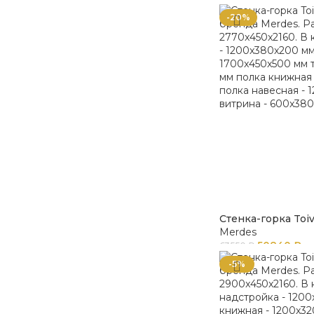
-20%
Стенка-горка Toi
Merdes
50840
₽
63550
₽
-5%