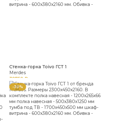
Стенка-горка Toivo ГСТ 1
Merdes
39750
₽
-30%