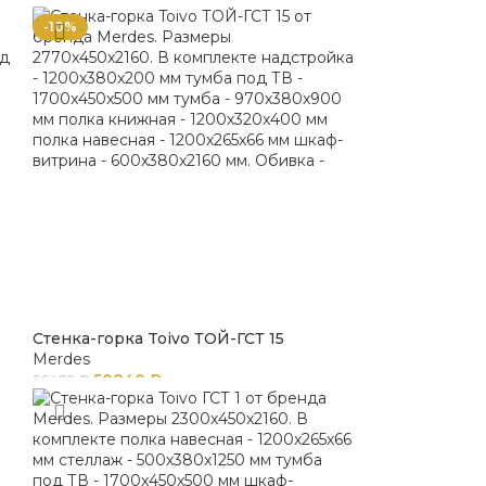
-10%
Стенка-горка Toivo ТОЙ-ГСТ 15
Merdes
50840
₽
56489
₽