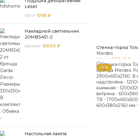
Подушка декоративная
Leset
1095
₽
1137
₽
Накладной светильник
20MB3451-2
15000
₽
25000
₽
Стенка-горка Toi
Merdes
50840
₽
78215
₽
-5%
Настольная лампа