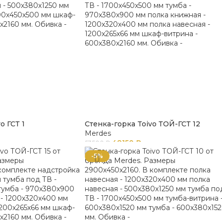
o ГСТ 1
Стенка-горка Toivo ТОЙ-ГСТ 12
Merdes
48150
₽
53500
₽
-5%