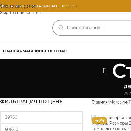
Skip to navigation
ДОСТАВКА И ОПЛАТА
ЗАКАЗАТЬ ЗВОНОК
Skip to main content
ГЛАВНАЯ
МАГАЗИН
БЛОГ
О НАС
С
ДЕ
292
ФИЛЬТРАЦИЯ ПО ЦЕНЕ
Главная
Магазин
Т
-40%