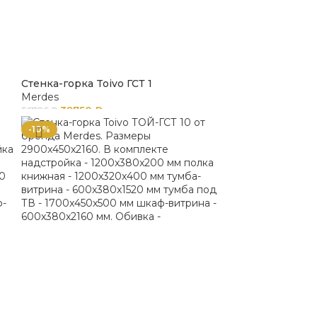
Стенка-горка Toivo ГСТ 1
Merdes
39750
₽
56786
₽
-10%