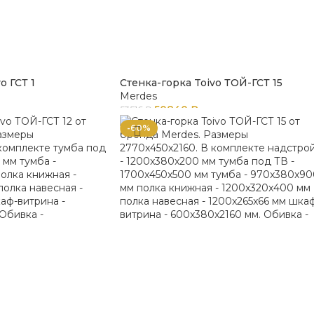
o ГСТ 1
Стенка-горка Toivo ТОЙ-ГСТ 15
Merdes
50840
₽
53516
₽
-60%