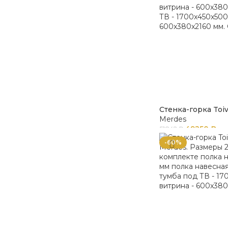
Стенка-горка Toi
Merdes
49250
₽
51842
₽
-60%