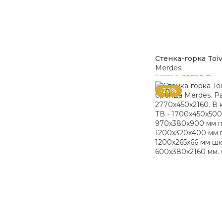
Стенка-горка Toiv
Merdes
39750
₽
99375
₽
-20%