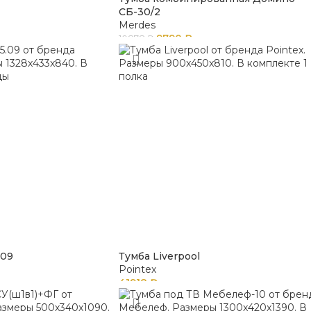
СБ-30/2
Merdes
9790
₽
10878
₽
.09
Тумба Liverpool
Pointex
41918
₽