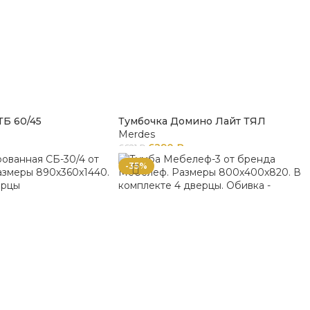
ТБ 60/45
Тумбочка Домино Лайт ТЯЛ
Merdes
6290
₽
6621
₽
-35%