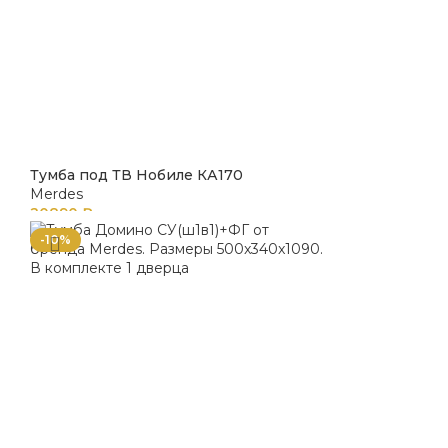
Тумба под ТВ Нобиле КА170
Merdes
20890
₽
-10%