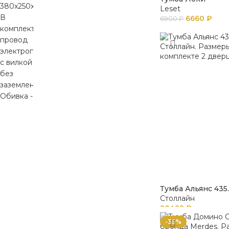
Leset
6660
₽
6900
₽
Тумба Альянс 435
Столлайн
20422
₽
-35%