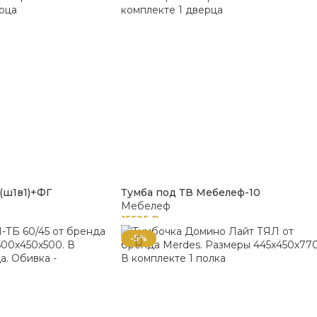
(ш1в1)+ФГ
Тумба под ТВ Мебелеф-10
Мебелеф
15525
₽
-5%