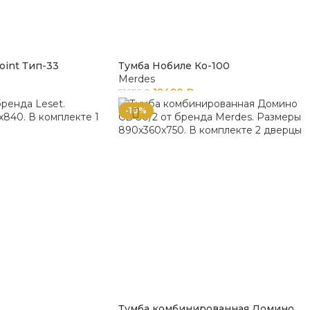
oint Тип-33
Тумба Нобиле Ко-100
Merdes
19490
₽
21656
₽
-10%
Тумба комбинированная Домино