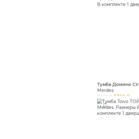
Тумба Домино СУ
Merdes
8390
₽
12908
₽