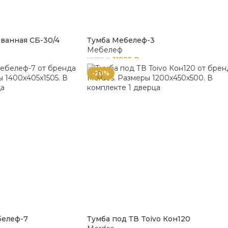
ванная СБ-30/4
Тумба Мебелеф-3
Мебелеф
11925
₽
18375
₽
-20%
белеф-7
Тумба под ТВ Toivo Кон120