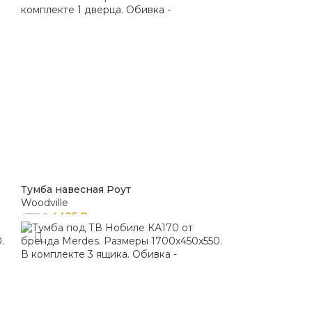
Тумба навесная Роут
Woodville
4425
₽
4733
₽