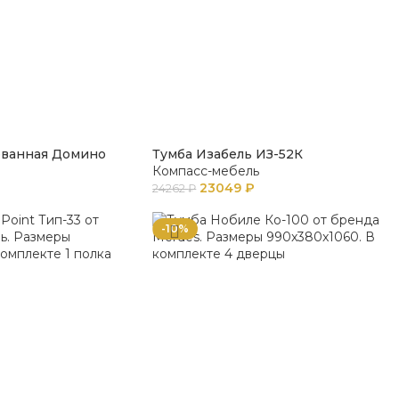
ованная Домино
Тумба Изабель ИЗ-52К
Компасс-мебель
23049
₽
24262
₽
-10%