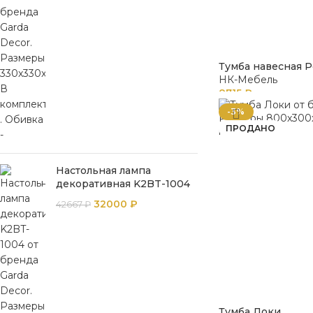
Тумба навесная P
НК-Мебель
8715
₽
-3%
ПРОДАНО
Настольная лампа
декоративная K2BT-1004
32000
₽
42667
₽
Тумба Локи