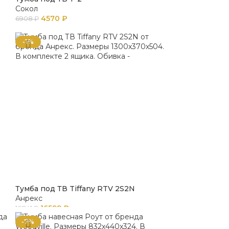
Сокол
4570
₽
6908
₽
-1%
Тумба под ТВ Tiffany RTV 2S2N
Анрекс
16599
₽
16841
₽
-7%