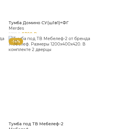
Тумба Домино СУ(ш1в1)+ФГ
Merdes
8390
₽
9322
₽
-14%
Тумба под ТВ Мебелеф-2