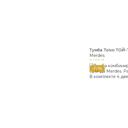
Тумба Toivo ТОЙ-
Merdes
5490
₽
-30%