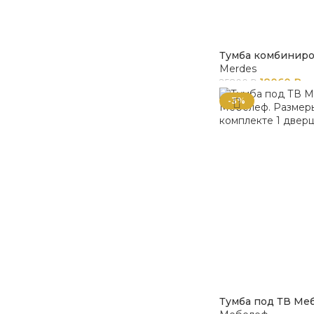
Тумба комбиниро
Merdes
18060
₽
25800
₽
-3%
Тумба под ТВ Ме