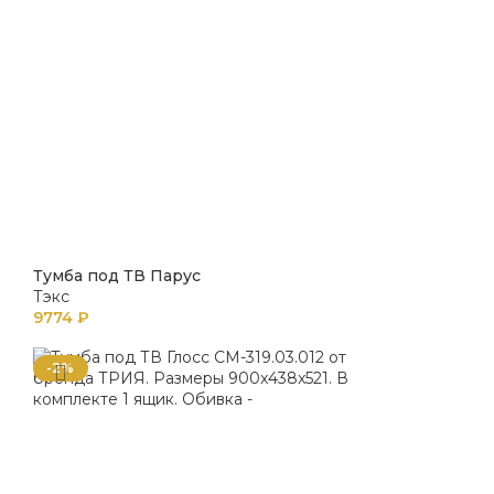
Тумба под ТВ Парус
Тэкс
9774
₽
-2%