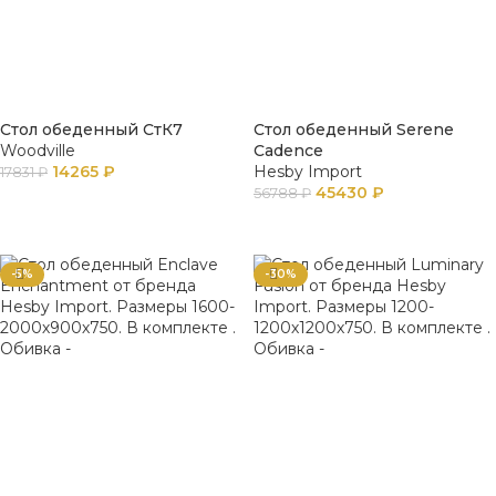
Стол обеденный СтК7
Стол обеденный Serene
Woodville
Cadence
14265
₽
Hesby Import
17831
₽
45430
₽
56788
₽
В КОРЗИНУ
В КОРЗИНУ
-5%
-30%