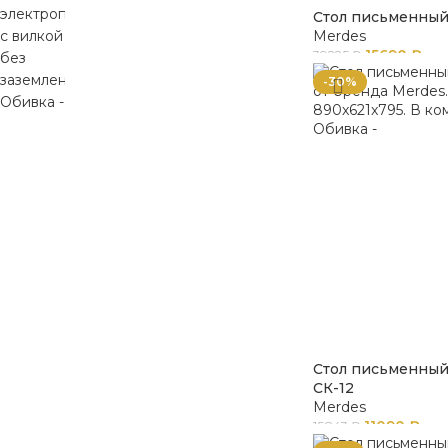
Стол письменный
Merdes
15690
₽
39225
₽
-30%
Стол письменны
СК-12
Merdes
11090
₽
15843
₽