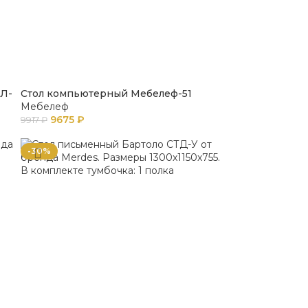
КЛ-
Стол компьютерный Мебелеф-51
Мебелеф
9675
₽
9917
₽
-30%