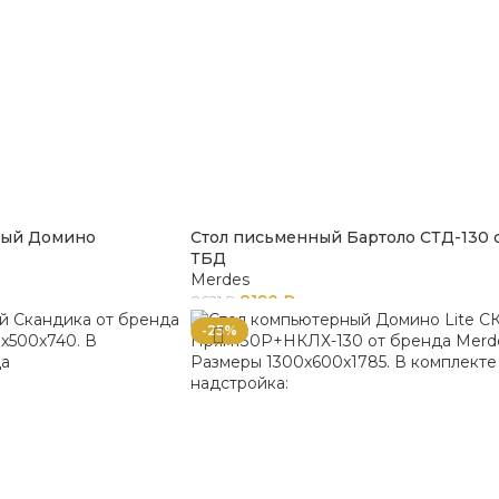
ный Домино
Стол письменный Бартоло СТД-130 
ТБД
Merdes
8190
₽
8621
₽
-25%