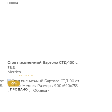
Стол письменный Бартоло СТД-130 с
ТБД
Merdes
12490
₽
13147
₽
-5%
ПРОДАНО