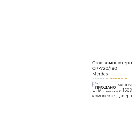
Стол компьютер
СР-720/180
Merdes
32790
₽
40988
₽
ПРОДАНО