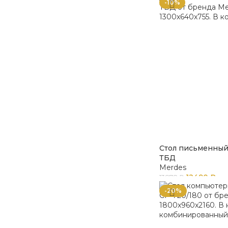
-10%
Стол письменный
ТБД
Merdes
12490
₽
13878
₽
-20%