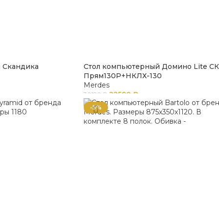
 Скандика
Стол компьютерный Домино Lite С
Прям130Р+НКЛХ-130
Merdes
22590
₽
30120
₽
-5%