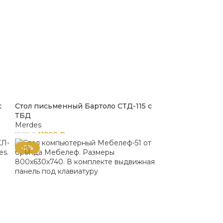
с
Стол письменный Бартоло СТД-115 с
ТБД
Merdes
11990
₽
12621
₽
-2%