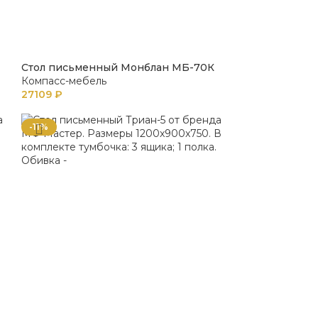
Стол письменный Монблан МБ-70К
Компасс-мебель
27109
₽
-11%