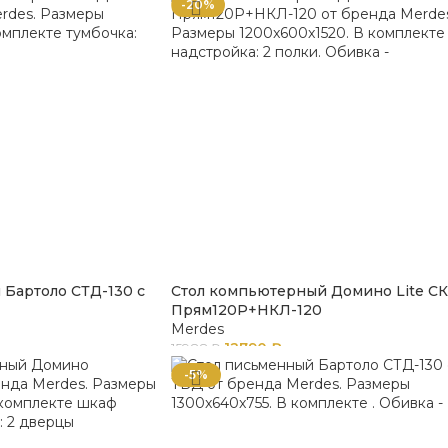
-20%
 Бартоло СТД-130 с
Стол компьютерный Домино Lite С
Прям120Р+НКЛ-120
Merdes
12790
₽
15988
₽
-5%