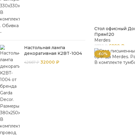
Стол офисный До
Прям120
Merdes
6990
₽
8738
₽
Настольная лампа
декоративная K2BT-1004
-60%
32000
₽
42667
₽