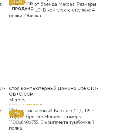
-50%
ПРОДАНО
КЛ-
Стол компьютерный Домино Lite СТЛ-
ОВ+С100Р
Merdes
13190
₽
26380
₽
-5%