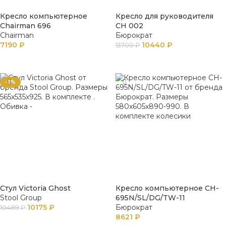
Кресло компьютерное
Кресло для руководителя
Chairman 696
CH 002
Chairman
Бюрократ
7190
₽
10440
₽
13700
₽
В КОРЗИНУ
В КОРЗИНУ
-3%
Стул Victoria Ghost
Кресло компьютерное CH-
Stool Group
695N/SL/DG/TW-11
10175
₽
Бюрократ
10489
₽
8621
₽
В КОРЗИНУ