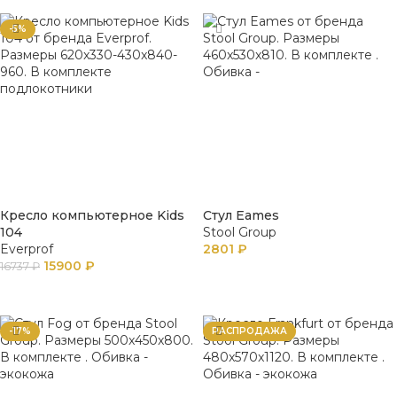
-5%
Кресло компьютерное Kids
Стул Eames
104
Stool Group
Everprof
2801
₽
15900
₽
16737
₽
В КОРЗИНУ
В КОРЗИНУ
-17%
РАСПРОДАЖА