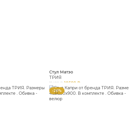
Стул Матэо
ТРИЯ
10599
₽
12499
₽
-26%