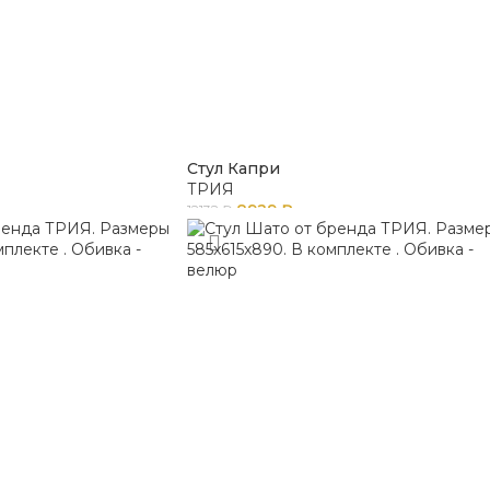
Стул Капри
ТРИЯ
8929
₽
12132
₽