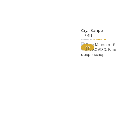
Стул Капри
ТРИЯ
9399
₽
9578
₽
-5%