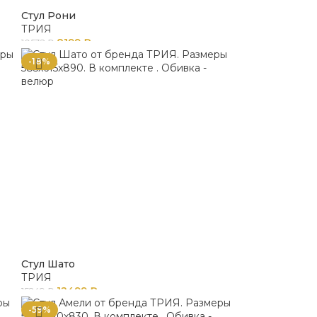
Стул Рони
ТРИЯ
8199
₽
10532
₽
-18%
Стул Шато
ТРИЯ
12499
₽
15249
₽
-59%