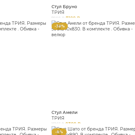
Стул Бруно
ТРИЯ
7199
₽
7999
₽
-38%
Стул Амели
ТРИЯ
9399
₽
15165
₽
-8%