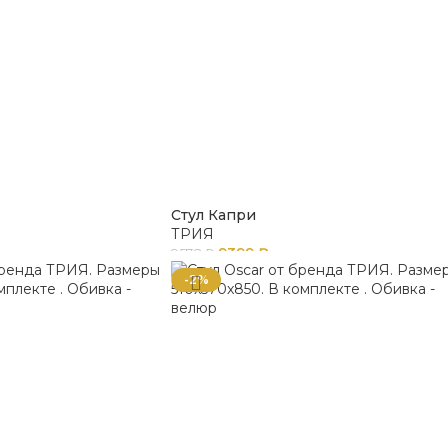
Стул Капри
ТРИЯ
9399
₽
9578
₽
-2%