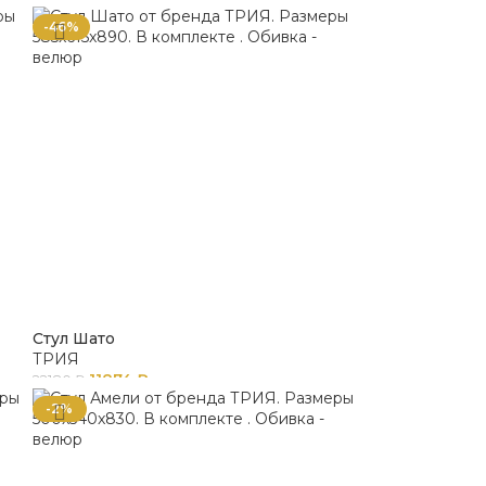
-46%
Стул Шато
ТРИЯ
11874
₽
22180
₽
-2%