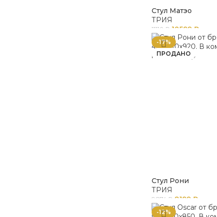
Стул Матэо
ТРИЯ
10599
₽
11110
₽
-17%
ПРОДАНО
Стул Рони
ТРИЯ
8199
₽
9874
₽
-12%