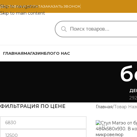
Skip to navigation
ДОСТАВКА И ОПЛАТА
ЗАКАЗАТЬ ЗВОНОК
Skip to main content
ГЛАВНАЯ
МАГАЗИН
БЛОГ
О НАС
б
ДЕ
292
ФИЛЬТРАЦИЯ ПО ЦЕНЕ
Главная
Товар Наз