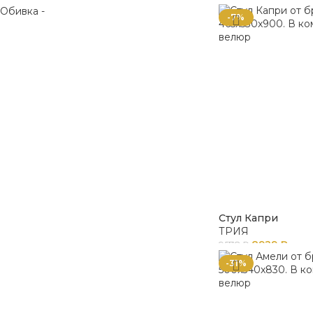
-7%
Стул Капри
ТРИЯ
8929
₽
9578
₽
-31%