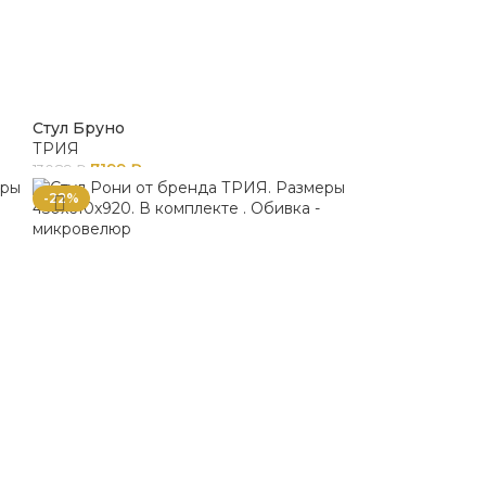
Стул Бруно
ТРИЯ
7199
₽
13089
₽
-22%