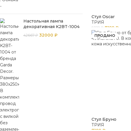
Стул Oscar
Настольная лампа
ТРИЯ
декоративная K2BT-1004
7199
₽
9332
₽
32000
₽
42667
₽
ПРОДАНО
Стул Бруно
ТРИЯ
7199
₽