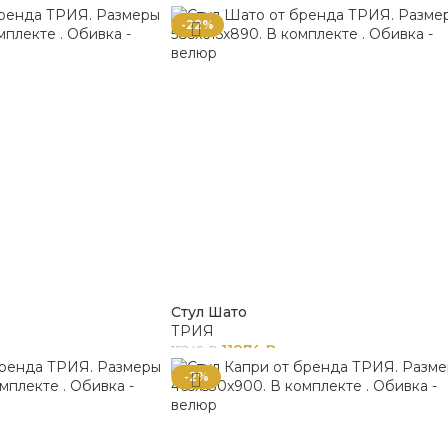
-22%
Стул Шато
ТРИЯ
11874
₽
15249
₽
-2%