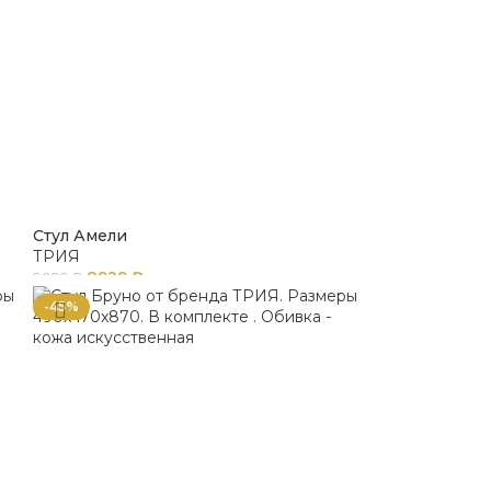
Стул Амели
ТРИЯ
8929
₽
9099
₽
-45%