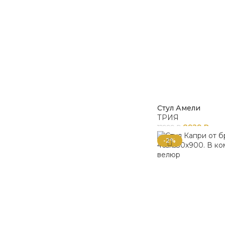
Стул Амели
ТРИЯ
8929
₽
12999
₽
-2%