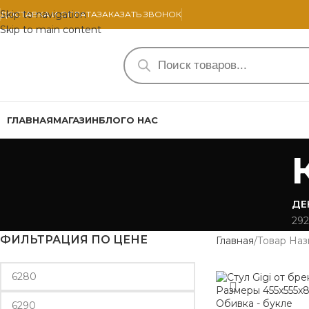
Skip to navigation
ДОСТАВКА И ОПЛАТА
ЗАКАЗАТЬ ЗВОНОК
Skip to main content
ГЛАВНАЯ
МАГАЗИН
БЛОГ
О НАС
ДЕ
292
ФИЛЬТРАЦИЯ ПО ЦЕНЕ
Главная
Товар Наз