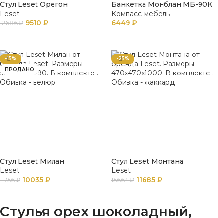
Стул Leset Орегон
Банкетка Монблан МБ-90К
Leset
Компасс-мебель
9510
₽
6449
₽
12686
₽
ПОДРОБНЕЕ
В КОРЗИНУ
-15%
-25%
ПРОДАНО
Стул Leset Милан
Стул Leset Монтана
Leset
Leset
10035
₽
11685
₽
11756
₽
15664
₽
ПОДРОБНЕЕ
В КОРЗИНУ
Стулья орех шоколадный,