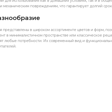
и для использования как в домашних условиях, так и в обще
 и механическим повреждениям, что гарантирует долгий срок
азнообразие
 представлены в широком ассортименте цветов и форм, позв
цент в минималистичном пространстве или классическое реш
рят любые потребности. Их современный вид и функциональн
упателей.