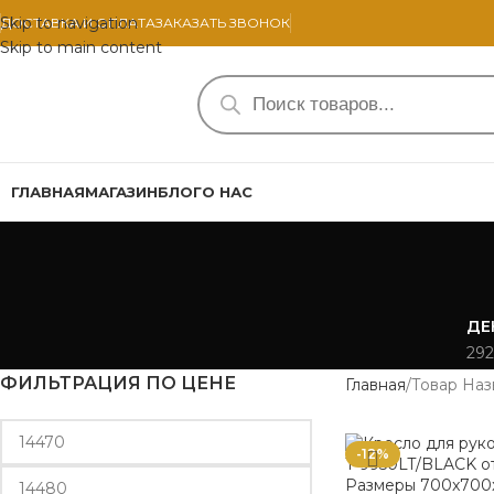
Skip to navigation
ДОСТАВКА И ОПЛАТА
ЗАКАЗАТЬ ЗВОНОК
Skip to main content
ГЛАВНАЯ
МАГАЗИН
БЛОГ
О НАС
ДЕ
292
ФИЛЬТРАЦИЯ ПО ЦЕНЕ
Главная
Товар Наз
-12%