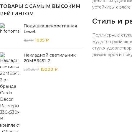
делает их удобным
ТОВАРЫ С САМЫМ ВЫСОКИМ
устойчивы к влаге
РЕЙТИНГОМ
Стиль и р
Подушка декоративная
Leset
Полимерные стулья
1095
₽
1137
₽
Будь то яркий ак
стулья удовлетво
дизайнеров и пок
Накладной светильник
20MB3451-2
15000
₽
25000
₽