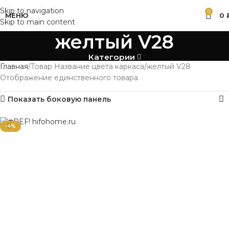
Skip to navigation
0
МЕНЮ
0
Skip to main content
желтый V28
Категории
Главная
Товар Название цвета каркаса
желтый V28
Отображение единственного товара
Показать боковую панель
-4%