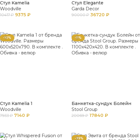
Стул Kamelia
Стул Elegante
Woodville
Garda Decor
9375
₽
36720
₽
10417
₽
90000
₽
ПОДРОБНЕЕ
В КОРЗИНУ
-10%
-11%
Стул Kamelia 1
Банкетка-сундук Болейн
Woodville
Stool Group
7140
₽
17840
₽
7933
₽
20069
₽
В КОРЗИНУ
В КОРЗИНУ
-39%