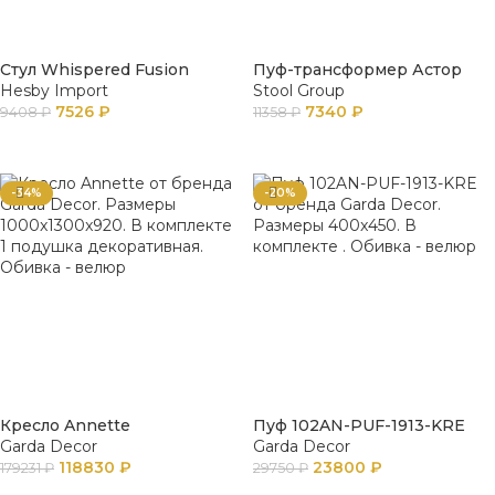
Стул Whispered Fusion
Пуф-трансформер Астор
Hesby Import
Stool Group
7526
₽
7340
₽
9408
₽
11358
₽
В КОРЗИНУ
ПОДРОБНЕЕ
-34%
-20%
Кресло Annette
Пуф 102AN-PUF-1913-KRE
Garda Decor
Garda Decor
118830
₽
23800
₽
179231
₽
29750
₽