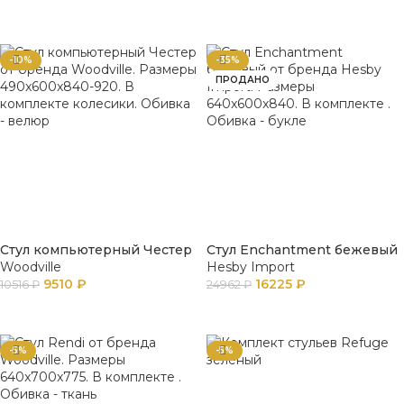
В КОРЗИНУ
В КОРЗИНУ
-10%
-35%
ПРОДАНО
Стул компьютерный Честер
Стул Enchantment бежевый
Woodville
Hesby Import
9510
₽
16225
₽
10516
₽
24962
₽
В КОРЗИНУ
ПОДРОБНЕЕ
-5%
-5%