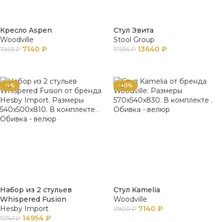
Кресло Aspen
Стул Эвита
Woodville
Stool Group
7140
₽
13640
₽
7933
₽
17536
₽
ПОДРОБНЕЕ
В КОРЗИНУ
-5%
-40%
Набор из 2 стульев
Стул Kamelia
Whispered Fusion
Woodville
Hesby Import
7140
₽
11900
₽
14954
₽
15741
₽