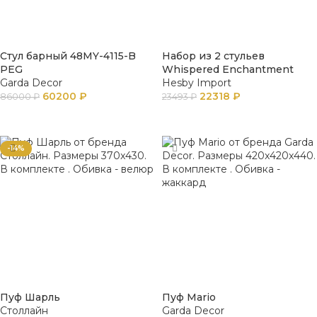
Стул барный 48MY-4115-B
Набор из 2 стульев
PEG
Whispered Enchantment
Garda Decor
Hesby Import
60200
₽
22318
₽
86000
₽
23493
₽
ПОДРОБНЕЕ
ПОДРОБНЕЕ
-14%
Пуф Шарль
Пуф Mario
Столлайн
Garda Decor