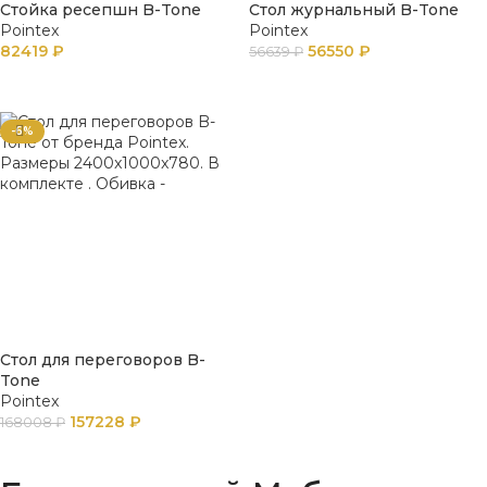
Стойка ресепшн B-Tone
Стол журнальный B-Tone
Pointex
Pointex
82419
₽
56550
₽
56639
₽
В КОРЗИНУ
В КОРЗИНУ
-6%
Стол для переговоров B-
Tone
Pointex
157228
₽
168008
₽
В КОРЗИНУ