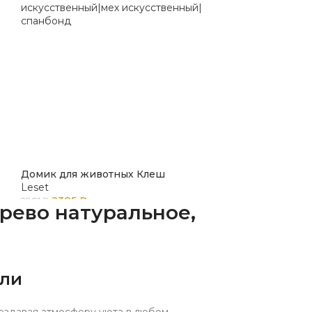
Домик для животных Клеш
Leset
2385
₽
2981
₽
рево натуральное,
ели