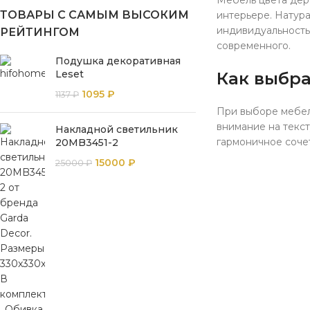
Мебель цвета дер
ТОВАРЫ С САМЫМ ВЫСОКИМ
интерьере. Натур
индивидуальность 
РЕЙТИНГОМ
современного.
Подушка декоративная
Leset
Как выбра
1095
₽
1137
₽
При выборе мебели
внимание на текст
Накладной светильник
гармоничное соче
20MB3451-2
15000
₽
25000
₽