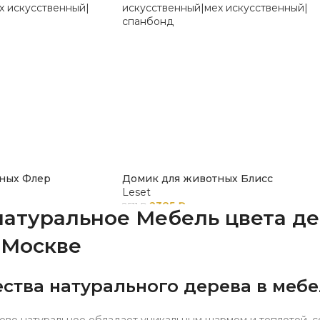
ных Флер
Домик для животных Блисс
Leset
2385
₽
2511
₽
натуральное Мебель цвета де
 Москве
тва натурального дерева в меб