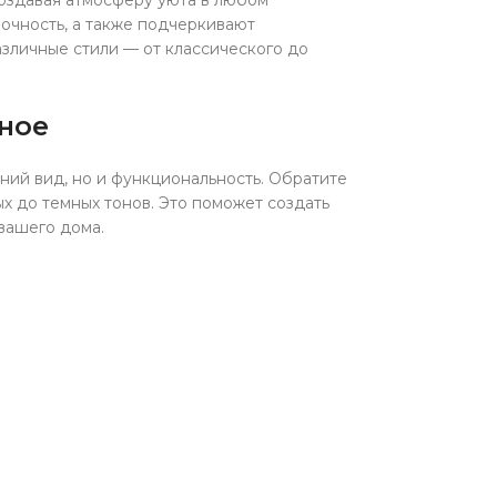
оздавая атмосферу уюта в любом
очность, а также подчеркивают
азличные стили — от классического до
ьное
ний вид, но и функциональность. Обратите
ых до темных тонов. Это поможет создать
вашего дома.