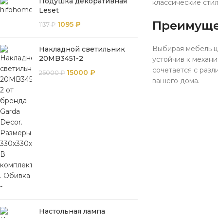
Подушка декоративная
классические сти
Leset
Преимуще
1095
₽
1137
₽
Выбирая мебель цв
Накладной светильник
20MB3451-2
устойчив к механ
сочетается с раз
15000
₽
25000
₽
вашего дома.
Настольная лампа