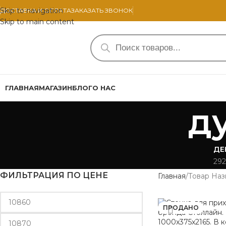
Skip to navigation
ДОСТАВКА И ОПЛАТА
ЗАКАЗАТЬ ЗВОНОК
Skip to main content
ГЛАВНАЯ
МАГАЗИН
БЛОГ
О НАС
д
ДЕ
292
ФИЛЬТРАЦИЯ ПО ЦЕНЕ
Главная
Товар Наз
ПРОДАНО