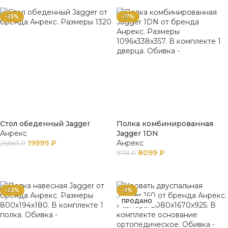
-25%
-17%
Стол обеденный Jagger
Полка комбинированная
Анрекс
Jagger 1DN
19999
₽
Анрекс
26665
₽
8099
₽
9713
₽
В КОРЗИНУ
В КОРЗИНУ
-22%
-3%
ПРОДАНО