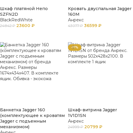
Шкаф платяной Непо
Кровать двуспальная Jagger
SZFN2D
160М
BlackRedWhite
Анрекс
23600
₽
36599
₽
24842
₽
43077
₽
В КОРЗИНУ
ПОДРОБНЕЕ
-17%
Банкетка Jagger 160
Шкаф-витрина Jagger
(комплектующее к кроватям
1V1D1SN
Jagger с подъемным
Анрекс
механизмом)
20799
₽
24999
₽
Анрекс