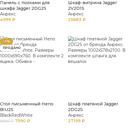
Панель с полками для
Шкаф-витрина Jagger
шкафа Jagger 2DG2S
2V2D1S
Анрекс
Анрекс
4999
₽
25683
₽
ПОДРОБНЕЕ
В КОРЗИНУ
-15%
ПРОДАНО
Стол письменный Непо
Шкаф платяной Jagger
BIU2S
2DG2S
BlackRedWhite
Анрекс
7590
₽
27199
₽
8890
₽
ПОДРОБНЕЕ
В КОРЗИНУ