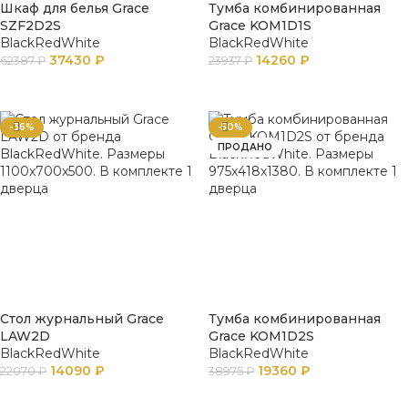
Шкаф для белья Grace
Тумба комбинированная
SZF2D2S
Grace KOM1D1S
BlackRedWhite
BlackRedWhite
37430
₽
14260
₽
62387
₽
23937
₽
В КОРЗИНУ
ПОДРОБНЕЕ
-36%
-50%
ПРОДАНО
Стол журнальный Grace
Тумба комбинированная
LAW2D
Grace KOM1D2S
BlackRedWhite
BlackRedWhite
14090
₽
19360
₽
22070
₽
38975
₽
В КОРЗИНУ
ПОДРОБНЕЕ