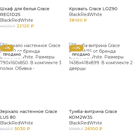
Шкаф для белья Grace
Кровать Grace LOZ90
REG1D2S
BlackRedWhite
BlackRedWhite
38100
₽
22120
₽
44025
₽
ПОДРОБНЕЕ
ПОДРОБНЕЕ
-41%
-50%
ПРОДАНО
ПРОДАНО
Зеркало настенное Grace
Тумба-витрина Grace
LUS 80
KOM2W3S
BlackRedWhite
BlackRedWhite
5030
₽
26100
₽
8463
₽
51989
₽