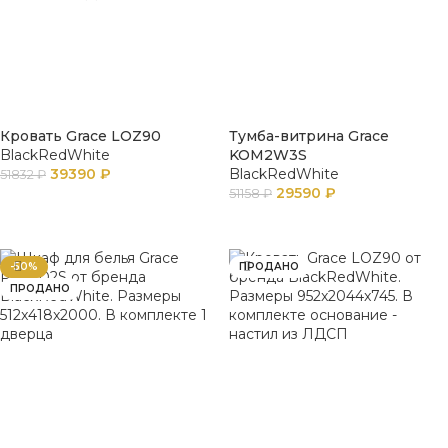
Кровать Grace LOZ90
Тумба-витрина Grace
BlackRedWhite
KOM2W3S
39390
₽
BlackRedWhite
51832
₽
29590
₽
51158
₽
В КОРЗИНУ
В КОРЗИНУ
-50%
ПРОДАНО
ПРОДАНО