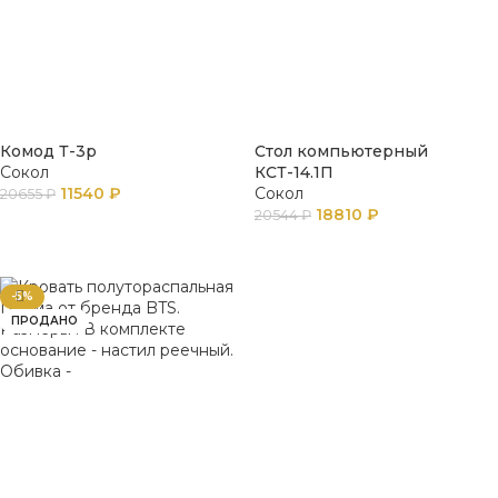
Комод Т-3р
Стол компьютерный
Сокол
КСТ-14.1П
11540
₽
Сокол
20655
₽
18810
₽
20544
₽
ПОДРОБНЕЕ
В КОРЗИНУ
-5%
ПРОДАНО