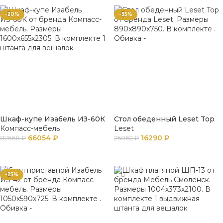
-20%
-35%
Шкаф-купе Изабель ИЗ-60К
Стол обеденный Leset Top
Компасс-мебель
Leset
66054
₽
16290
₽
82568
₽
25062
₽
В КОРЗИНУ
В КОРЗИНУ
-25%