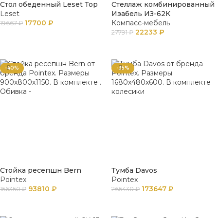
Стол обеденный Leset Тор
Стеллаж комбинированный
Leset
Изабель ИЗ-62К
17700
₽
Компасс-мебель
19667
₽
22233
₽
27791
₽
ПОДРОБНЕЕ
В КОРЗИНУ
-40%
-35%
Стойка ресепшн Bern
Тумба Davos
Pointex
Pointex
93810
₽
173647
₽
156350
₽
265430
₽
В КОРЗИНУ
В КОРЗИНУ