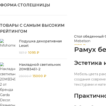
ФОРМА СТОЛЕШНИЦЫ
ТОВАРЫ С САМЫМ ВЫСОКИМ
РЕЙТИНГОМ
Стол обеденный 
Mebelson
Подушка декоративная
6190
₽
Leset
Рамух бе
1095
₽
1137
₽
Эстетика 
Накладной светильник
20MB3451-2
Мебель цвета раму
15000
₽
25000
₽
создания совреме
текстурами и мате
Практично