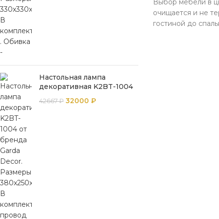
Выбор мебели в цв
очищается и не т
гостиной до спаль
Настольная лампа
декоративная K2BT-1004
32000
₽
42667
₽