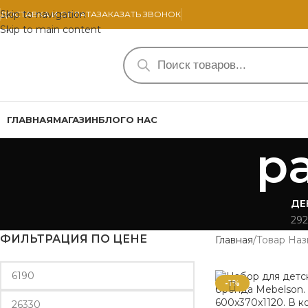
Skip to navigation
ДОСТАВКА И ОПЛАТА
ЗАКАЗАТЬ ЗВОНОК
Skip to main content
ГЛАВНАЯ
МАГАЗИН
БЛОГ
О НАС
р
ДЕ
292
ФИЛЬТРАЦИЯ ПО ЦЕНЕ
Главная
Товар Наз
-1%