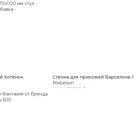
ой Котенок
Стенка для прихожей Барселона-1
Mebelson
22590
₽
32271
₽