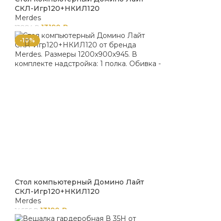
СКЛ-Игр120+НКИЛ120
Merdes
13190
₽
13884
₽
-10%
Стол компьютерный Домино Лайт
СКЛ-Игр120+НКИЛ120
Merdes
13190
₽
14656
₽