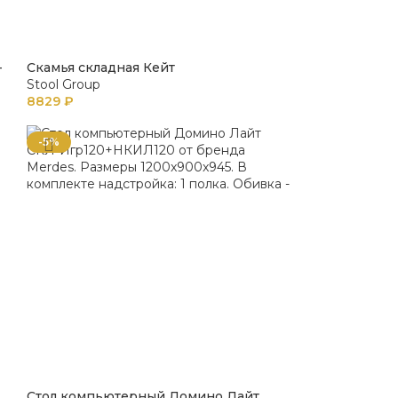
-
Скамья складная Кейт
Stool Group
8829
₽
-5%
Стол компьютерный Домино Лайт