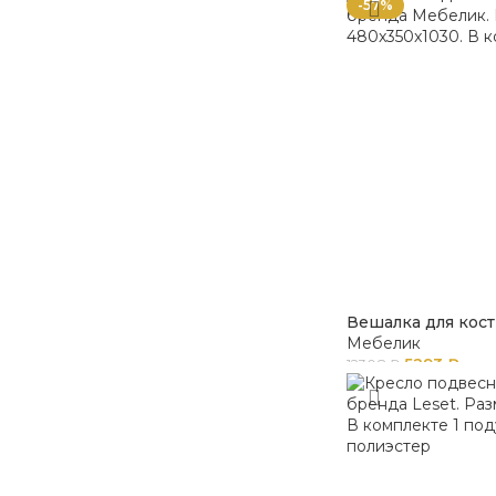
-57%
Вешалка для кос
Мебелик
5293
₽
12308
₽