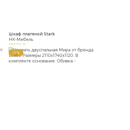
Шкаф платяной Stark
НК-Мебель
10260
₽
-5%