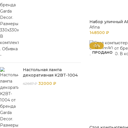
Набор уличный A
Afina
148500
₽
-5%
ПРОДАНО
Настольная лампа
декоративная K2BT-1004
32000
₽
42667
₽
Стол компьютер