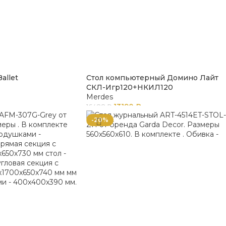
allet
Стол компьютерный Домино Лайт
СКЛ-Игр120+НКИЛ120
Merdes
13190
₽
16488
₽
-20%