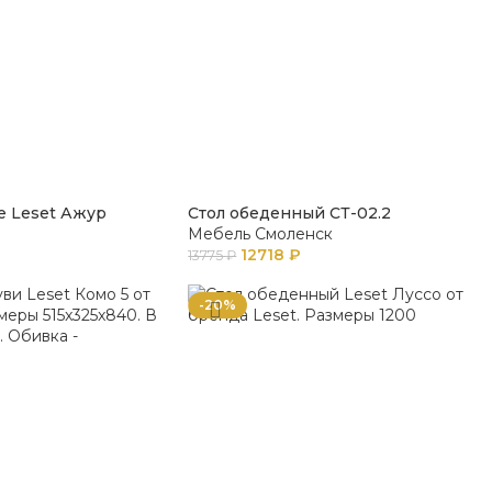
е Leset Ажур
Стол обеденный СТ-02.2
Мебель Смоленск
12718
₽
13775
₽
-20%