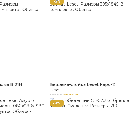
-3%
тюма В 21Н
Вешалка-стойка Leset Каро-2
Leset
2730
₽
2826
₽
-8%