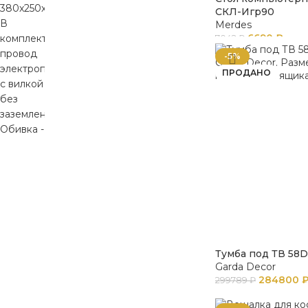
СКЛ-Игр90
Merdes
6690
₽
7042
₽
-5%
ПРОДАНО
Тумба под ТВ 58D
Garda Decor
284800
299789
₽