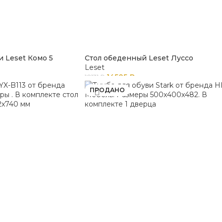
и Leset Комо 5
Стол обеденный Leset Луссо
Leset
14505
₽
18131
₽
ПРОДАНО