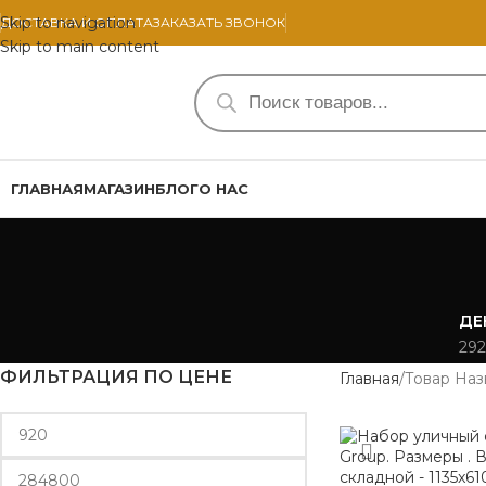
Skip to navigation
ДОСТАВКА И ОПЛАТА
ЗАКАЗАТЬ ЗВОНОК
Skip to main content
ГЛАВНАЯ
МАГАЗИН
БЛОГ
О НАС
ДЕ
292
ФИЛЬТРАЦИЯ ПО ЦЕНЕ
Главная
Товар Наз