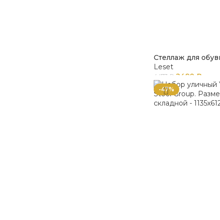
Стеллаж для обув
Leset
2490
₽
4473
₽
-47%