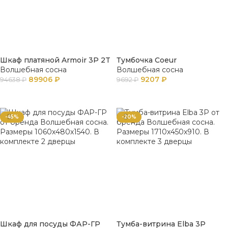
Шкаф платяной Armoir 3P 2T
Тумбочка Сoeur
Волшебная сосна
Волшебная сосна
89906
₽
9207
₽
94638
₽
9692
₽
В КОРЗИНУ
В КОРЗИНУ
-45%
-20%
Шкаф для посуды ФАР-ГР
Тумба-витрина Elba 3P