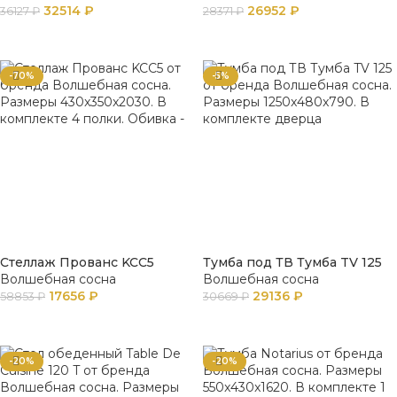
32514
₽
26952
₽
36127
₽
28371
₽
В КОРЗИНУ
В КОРЗИНУ
-70%
-5%
Стеллаж Прованс KCC5
Тумба под ТВ Тумба TV 125
Волшебная сосна
Волшебная сосна
17656
₽
29136
₽
58853
₽
30669
₽
В КОРЗИНУ
В КОРЗИНУ
-20%
-20%