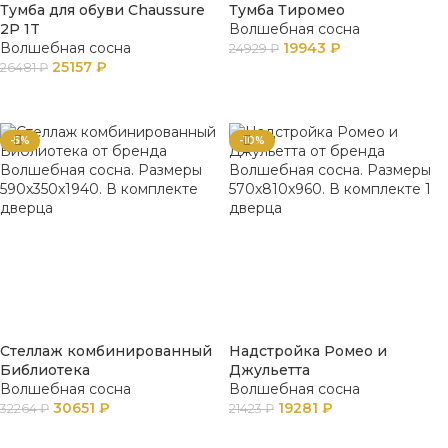
Тумба для обуви Chaussure
Тумба Тиромео
2P 1T
Волшебная сосна
Волшебная сосна
19943
₽
24929
₽
25157
₽
26481
₽
В КОРЗИНУ
В КОРЗИНУ
-5%
-10%
Стеллаж комбинированный
Надстройка Ромео и
Библиотека
Джульетта
Волшебная сосна
Волшебная сосна
30651
₽
19281
₽
32264
₽
21423
₽
В КОРЗИНУ
В КОРЗИНУ