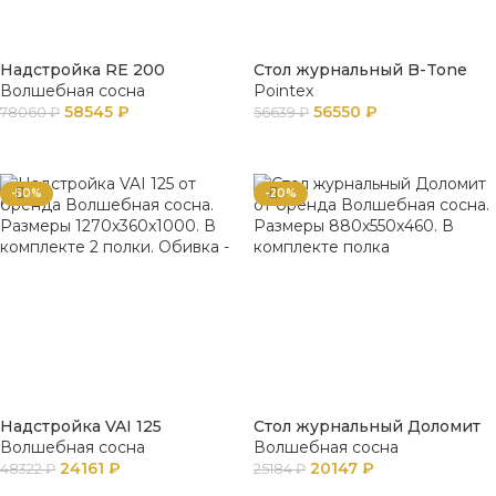
Надстройка RE 200
Стол журнальный B-Tone
Волшебная сосна
Pointex
58545
₽
56550
₽
78060
₽
56639
₽
В КОРЗИНУ
В КОРЗИНУ
-50%
-20%
Надстройка VAI 125
Стол журнальный Доломит
Волшебная сосна
Волшебная сосна
24161
₽
20147
₽
48322
₽
25184
₽