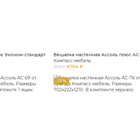
ое Эконом-стандарт
Вешалка настенная Ассоль плюс АС
Компасс-мебель
6704
₽
11173
₽
-18%