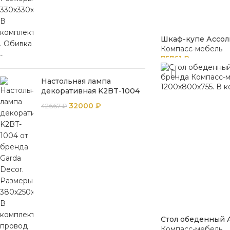
Шкаф-купе Ассол
Компасс-мебель
75761
₽
Настольная лампа
декоративная K2BT-1004
32000
₽
42667
₽
Стол обеденный 
Компасс-мебель