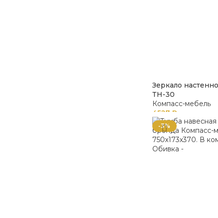
Зеркало настенн
ТН-30
Компасс-мебель
4527
₽
-3%