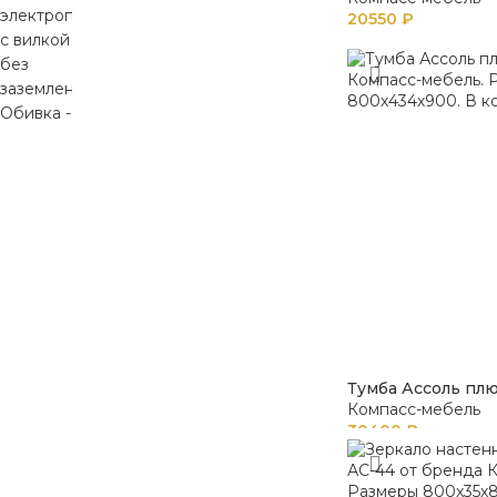
20550
₽
Тумба Ассоль плю
Компасс-мебель
30400
₽