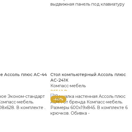
е Ассоль плюс АС-44
Стол компьютерный Ассоль плюс
АС-241К
Компасс-мебель
26541
₽
-40%