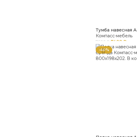
Тумба навесная А
Компасс-мебель
7409
₽
7600
₽
-40%