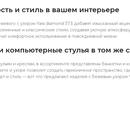
сть и стиль в вашем интерьере
ежевого с узором Yara diamond 37.3 добавят изысканный акце
временные и классические стили, создавая уютную атмосфер
чат комфортное использование в повседневной жизни.
и компьютерные стулья в том же 
ульям и креслам, в ассортименте представлены банкетки и 
ете и узоре позволит создать гармоничное пространство, гд
т и стиль — вот что предлагают изделия с бежевым узором Ya