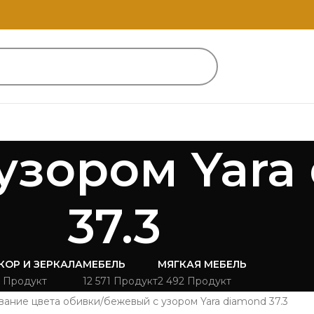
узором Yara
37.3
КОР И ЗЕРКАЛА
МЕБЕЛЬ
МЯГКАЯ МЕБЕЛЬ
 Продукт
12 571 Продукт
2 492 Продукт
вание цвета обивки
бежевый с узором Yara diamond 37.3