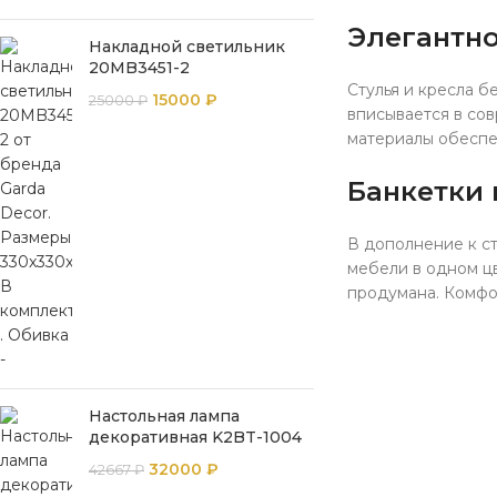
Элегантно
Накладной светильник
20MB3451-2
Стулья и кресла б
15000
₽
25000
₽
вписывается в со
материалы обеспе
Банкетки 
В дополнение к ст
мебели в одном цв
продумана. Комфор
Настольная лампа
декоративная K2BT-1004
32000
₽
42667
₽