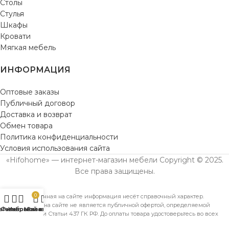
Столы
Стулья
Шкафы
Кровати
Мягкая мебель
ИНФОРМАЦИЯ
Оптовые заказы
Публичный договор
Доставка и возврат
Обмен товара
Политика конфиденциальности
Условия использования сайта
«Hifohome» — интернет-магазин мебели Copyright © 2025.
Все права защищены.
0
Предоставленная на сайте информация несёт справочный характер.
Информация на сайте не является публичной офертой, определяемой
агазин
Фильтры
Избранное
Мой аккаунт
Заказ
положениями Статьи 437 ГК РФ. До оплаты товара удостоверьтесь во всех
для вас важных характеристиках в товаре и условиях его эксплуатации.