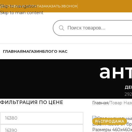
Skip to navigation
ДОСТАВКА И ОПЛАТА
ЗАКАЗАТЬ ЗВОНОК
Skip to main content
ГЛАВНАЯ
МАГАЗИН
БЛОГ
О НАС
ан
ДЕ
292
ФИЛЬТРАЦИЯ ПО ЦЕНЕ
Главная
Товар Наз
РАСПРОДАЖА