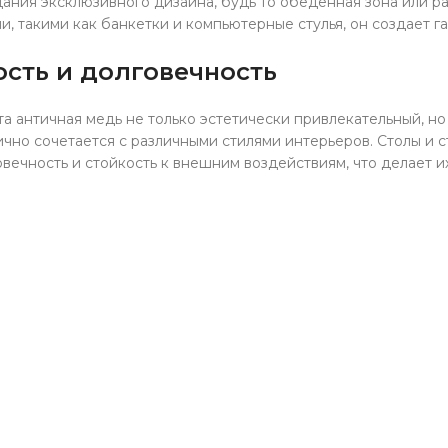
ания эксклюзивного дизайна, будь то обеденная зона или р
, такими как банкетки и компьютерные стулья, он создает 
сть и долговечность
а античная медь не только эстетически привлекательный, но
ично сочетается с различными стилями интерьеров. Столы и с
овечность и стойкость к внешним воздействиям, что делает 