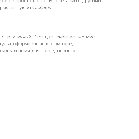
абочее пространство. В сочетании с другими
гармоничную атмосферу.
 и практичный. Этот цвет скрывает мелкие
тулья, оформленные в этом тоне,
их идеальными для повседневного