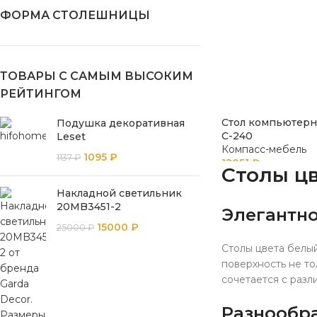
ФОРМА СТОЛЕШНИЦЫ
ТОВАРЫ С САМЫМ ВЫСОКИМ
РЕЙТИНГОМ
Стол компьютерн
Подушка декоративная
С-240
Leset
Компасс-мебель
1095
₽
1137
₽
12051
₽
Столы цв
Накладной светильник
20MB3451-2
Элегантно
15000
₽
25000
₽
Столы цвета белы
поверхность не то
сочетается с раз
Разнообра