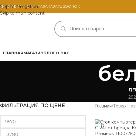
Skip to navigation
ДОСТАВКА И ОПЛАТА
ЗАКАЗАТЬ ЗВОНОК
Skip to main content
ГЛАВНАЯ
МАГАЗИН
БЛОГ
О НАС
бе
ДЕ
292
ФИЛЬТРАЦИЯ ПО ЦЕНЕ
Главная
Товар Наз