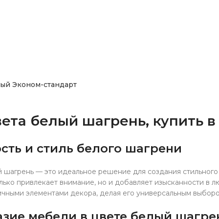
ый Эконом-стандарт
ета белый шагрень, купить в
сть и стиль белого шагрени
й шагрень — это идеальное решение для создания стильного
лько привлекает внимание, но и добавляет изысканности в л
личными элементами декора, делая его универсальным выборо
зие мебели в цвете белый шагре