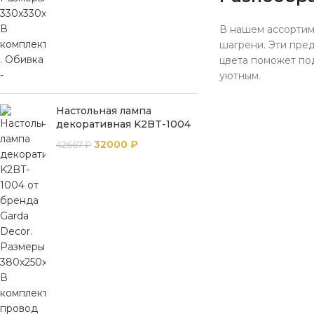
В нашем ассортиме
шагрени. Эти пре
цвета поможет по
уютным.
Настольная лампа
декоративная K2BT-1004
32000
₽
42667
₽