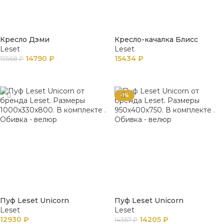
Кресло Дэми
Кресло-качалка Блисс
Leset
Leset
14790
₽
15434
₽
15568
₽
В КОРЗИНУ
В КОРЗИНУ
-1%
Пуф Leset Unicorn
Пуф Leset Unicorn
Leset
Leset
12930
₽
14205
₽
14367
₽