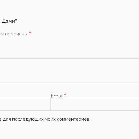
а Дэми”
*
ля помечены
*
Email
ере для последующих моих комментариев.