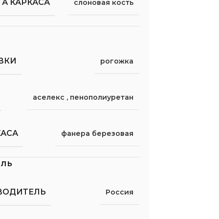
А КАРКАСА
слоновая кость
ВКИ
рогожка
аселекс
,
пенополиуретан
КАСА
фанера березовая
ель
ВОДИТЕЛЬ
Россия