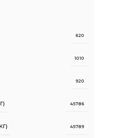
620
1010
920
Г)
45786
КГ)
45789