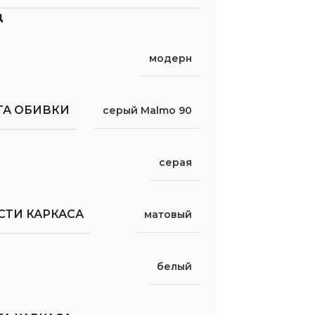
д
модерн
ТА ОБИВКИ
серый Malmo 90
серая
СТИ КАРКАСА
матовый
белый