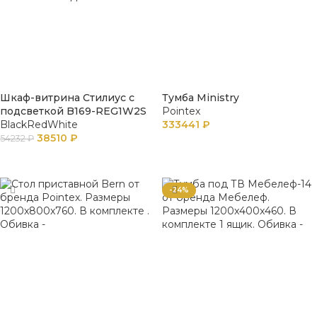
Шкаф-витрина Стилиус с
Тумба Ministry
подсветкой B169-REG1W2S
Pointex
BlackRedWhite
333441
₽
38510
₽
54232
₽
В КОРЗИНУ
ПОДРОБНЕЕ
-24%