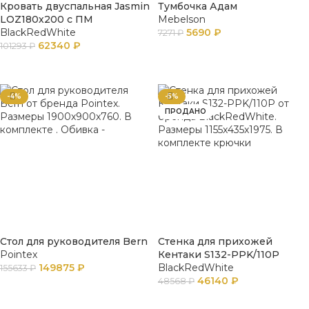
Кровать двуспальная Jasmin
Тумбочка Адам
LOZ180х200 с ПМ
Mebelson
BlackRedWhite
5690
₽
7271
₽
62340
₽
101293
₽
В КОРЗИНУ
В КОРЗИНУ
-4%
-5%
ПРОДАНО
Стол для руководителя Bern
Стенка для прихожей
Pointex
Кентаки S132-PPK/110P
149875
₽
BlackRedWhite
155633
₽
46140
₽
48568
₽
В КОРЗИНУ
ПОДРОБНЕЕ