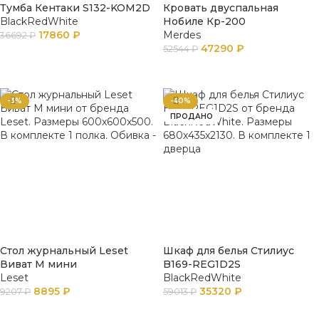
Тумба Кентаки S132-KOM2D
Кровать двуспальная
BlackRedWhite
Нобиле Кр-200
17860
₽
Merdes
36692
₽
47290
₽
52544
₽
В КОРЗИНУ
В КОРЗИНУ
-3%
-40%
ПРОДАНО
Стол журнальный Leset
Шкаф для белья Стилиус
Виват М мини
B169-REG1D2S
Leset
BlackRedWhite
8895
₽
35320
₽
9207
₽
59013
₽
В КОРЗИНУ
ПОДРОБНЕЕ