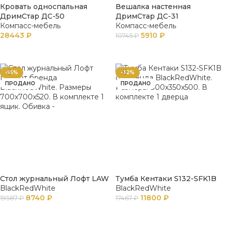
Кровать односпальная
Вешалка настенная
ДримСтар ДС-50
ДримСтар ДС-31
Компасс-мебель
Компасс-мебель
28443
₽
5910
₽
10745
₽
В КОРЗИНУ
В КОРЗИНУ
-55%
-32%
ПРОДАНО
ПРОДАНО
Стол журнальный Лофт LAW
Тумба Кентаки S132-SFK1B
BlackRedWhite
BlackRedWhite
8740
₽
11800
₽
19587
₽
17467
₽
ПОДРОБНЕЕ
ПОДРОБНЕЕ