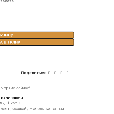
дзаказа
ОРЗИНУ
 В 1 КЛИК
Поделиться:
ар прямо сейчас!
и наличными
ль
,
Шкафы
 для прихожей
,
Мебель настенная