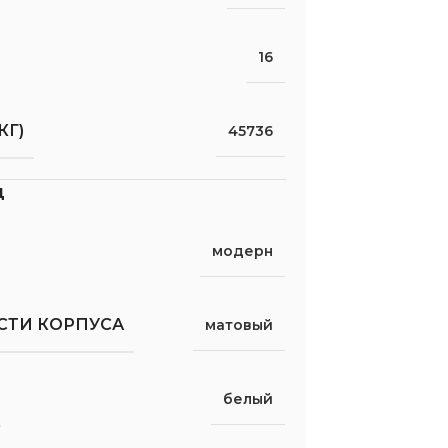
16
КГ)
45736
д
модерн
СТИ КОРПУСА
матовый
белый