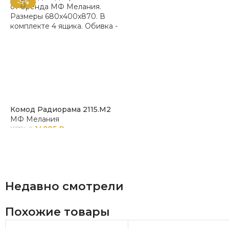
-5%
Комод Радиорама 2115.М2
МФ Мелания
14985
₽
15774
₽
Недавно смотрели
Похожие товары