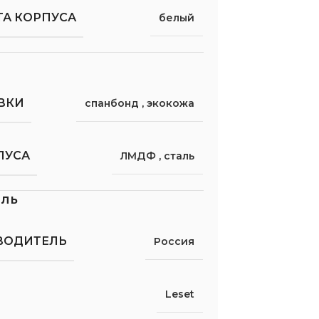
ТА КОРПУСА
белый
ВКИ
спанбонд
,
экокожа
ПУСА
ЛМДФ
,
сталь
ель
ВОДИТЕЛЬ
Россия
Leset