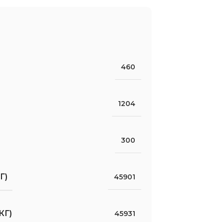
460
1204
300
Г)
45901
КГ)
45931