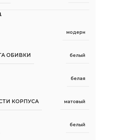
д
модерн
ТА ОБИВКИ
белый
белая
СТИ КОРПУСА
матовый
белый