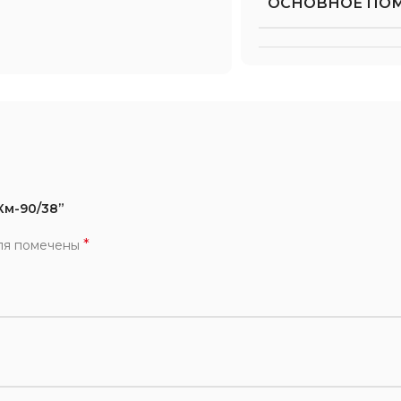
ОСНОВНОЕ ПО
Км-90/38”
*
ля помечены