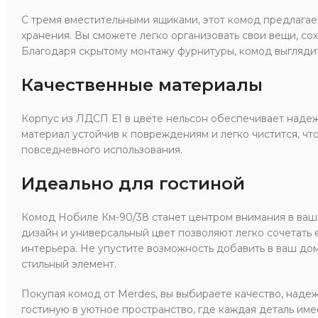
С тремя вместительными ящиками, этот комод предлагае
хранения. Вы сможете легко организовать свои вещи, со
Благодаря скрытому монтажу фурнитуры, комод выглядит
Качественные материалы
Корпус из ЛДСП Е1 в цвете нельсон обеспечивает надеж
материал устойчив к повреждениям и легко чистится, ч
повседневного использования.
Идеально для гостиной
Комод Нобиле Км-90/38 станет центром внимания в ваше
дизайн и универсальный цвет позволяют легко сочетать 
интерьера. Не упустите возможность добавить в ваш до
стильный элемент.
Покупая комод от Merdes, вы выбираете качество, надеж
гостиную в уютное пространство, где каждая деталь име