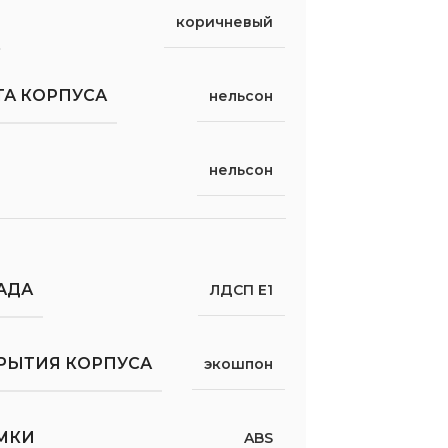
коричневый
ТА КОРПУСА
нельсон
нельсон
АДА
ЛДСП Е1
РЫТИЯ КОРПУСА
экошпон
МКИ
ABS