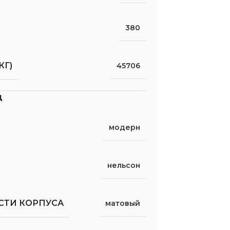
380
КГ)
45706
д
модерн
нельсон
СТИ КОРПУСА
матовый