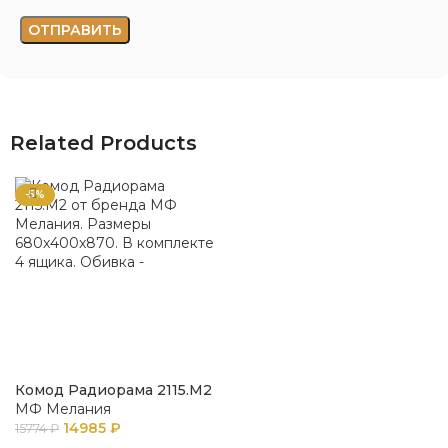
Related Products
-5%
Комод Радиорама 2115.М2
МФ Мелания
14985
₽
15774
₽