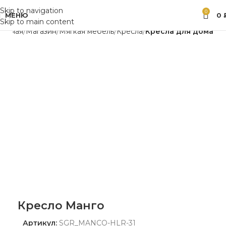
Skip to navigation
0
МЕНЮ
0
Skip to main content
лавная
Магазин
Мягкая мебель
Кресла
Кресла для дома
Кресло Манго
Артикул:
SGR_MANCO-HLR-31