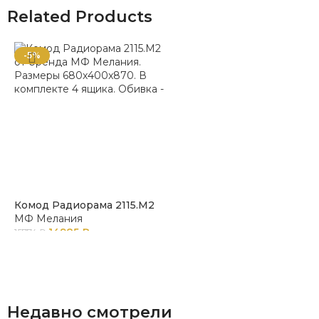
Related Products
-5%
Комод Радиорама 2115.М2
МФ Мелания
14985
₽
15774
₽
Недавно смотрели