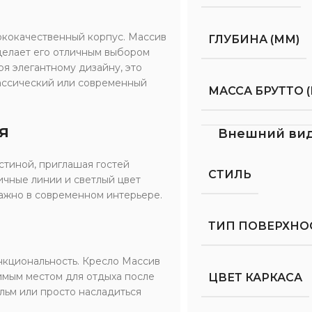
ококачественный корпус. Массив
ГЛУБИНА (ММ)
делает его отличным выбором
ря элегантному дизайну, это
лассический или современный
МАССА БРУТТО (
я
Внешний ви
стиной, приглашая гостей
СТИЛЬ
ичные линии и светлый цвет
ажно в современном интерьере.
ТИП ПОВЕРХНО
нкциональность. Кресло Массив
бимым местом для отдыха после
ЦВЕТ КАРКАСА
ильм или просто насладиться