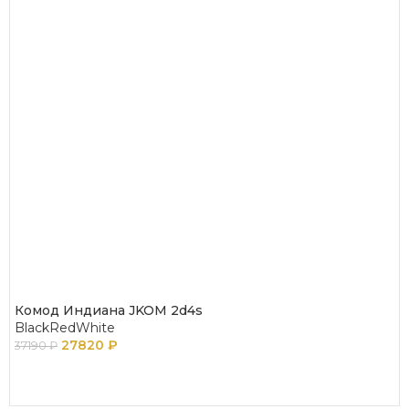
Комод Индиана JKOM 2d4s
BlackRedWhite
27820
₽
37190
₽
В КОРЗИНУ