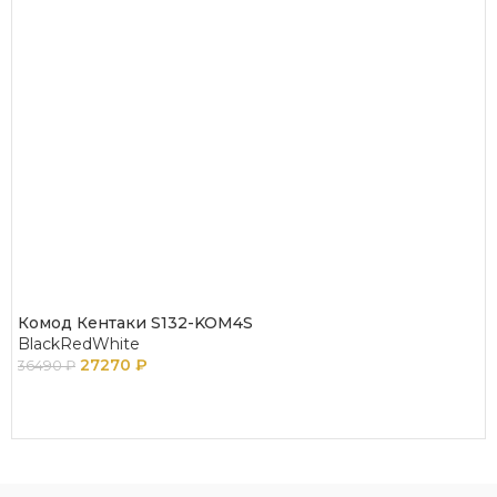
Комод Кентаки S132-KOM4S
BlackRedWhite
27270
₽
36490
₽
В КОРЗИНУ