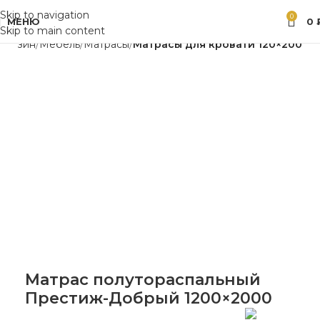
Skip to navigation
0
МЕНЮ
0
Skip to main content
агазин
Мебель
Матрасы
Матрасы для кровати 120×200
Матрас полутораспальный
Престиж-Добрый 1200×2000