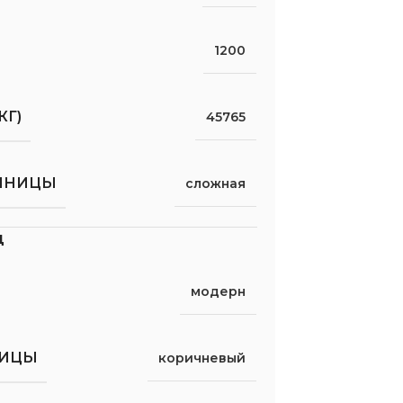
1200
КГ)
45765
ШНИЦЫ
сложная
д
модерн
НИЦЫ
коричневый