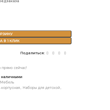
редзаказа
ОРЗИНУ
 В 1 КЛИК
Поделиться:
р прямо сейчас!
и наличными
Мебель
 корпусная
,
Наборы для детской
,