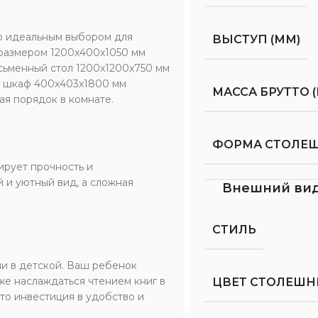
го идеальным выбором для
ВЫСТУП (ММ)
 размером 1200x400x1050 мм
сьменный стол 1200x1200x750 мм
ый шкаф 400x403x1800 мм
МАССА БРУТТО (
ая порядок в комнате.
ФОРМА СТОЛЕ
ирует прочность и
 и уютный вид, а сложная
Внешний ви
СТИЛЬ
ии в детской. Ваш ребенок
же наслаждаться чтением книг в
ЦВЕТ СТОЛЕШ
то инвестиция в удобство и