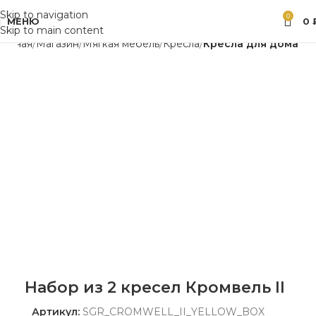
Skip to navigation
0
МЕНЮ
0
Skip to main content
лавная
Магазин
Мягкая мебель
Кресла
Кресла для дома
Набор из 2 кресел Кромвель II
Артикул:
SGR_CROMWELL_II_YELLOW_BOX