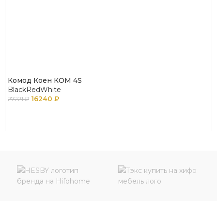
Комод Коен КОМ 4S
BlackRedWhite
16240
₽
27221
₽
В КОРЗИНУ