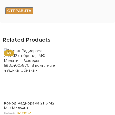
Related Products
-5%
Комод Радиорама 2115.М2
МФ Мелания
14985
₽
15774
₽